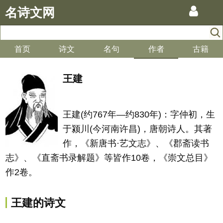
名诗文网
首页
诗文
名句
作者
古籍
王建
王建(约767年—约830年)：字仲初，生
于颍川(今河南许昌)，唐朝诗人。其著
作，《新唐书·艺文志》、《郡斋读书
志》、《直斋书录解题》等皆作10卷，《崇文总目》
作2卷。
王建的诗文