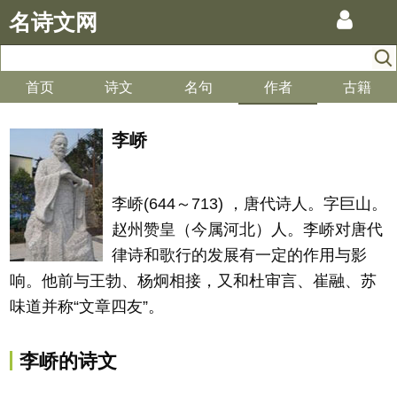
名诗文网
首页
诗文
名句
作者
古籍
李峤
李峤(644～713) ，唐代诗人。字巨山。
赵州赞皇（今属河北）人。李峤对唐代
律诗和歌行的发展有一定的作用与影
响。他前与王勃、杨炯相接，又和杜审言、崔融、苏
味道并称“文章四友”。
李峤的诗文