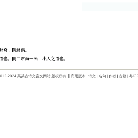
古籍
作者
卦奇，阴卦偶。
也。阴二君而一民，小人之道也。
 © 2012-2024 某某古诗文言文网站 版权所有 非商用版本 |
诗文
|
名句
|
作者
|
古籍
|
粤IC