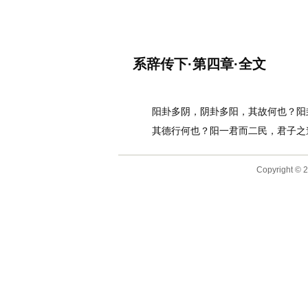
名诗文网
首页
诗文
名句
系辞传下·第四章·全文
作者：
李白
阳卦多阴，阴卦多阳，其故何也？阳
其德行何也？阳一君而二民，君子之道
Copyright