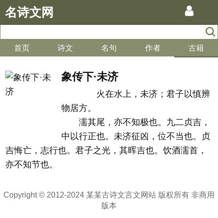
名诗文网
首页
诗文
名句
作者
古籍
象传下·未济
火在水上，未济；君子以慎辨
物居方。
濡其尾，亦不知极也。九二贞吉，
中以行正也。未济征凶，位不当也。贞
吉悔亡，志行也。君子之光，其晖吉也。饮酒濡首，
亦不知节也。
Copyright © 2012-2024 某某古诗文言文网站 版权所有 非商用
版本