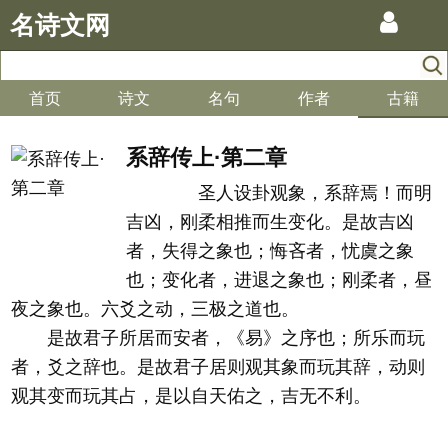
名诗文网
首页
诗文
名句
作者
古籍
系辞传上·第二章
圣人设卦观象，系辞焉！而明
吉凶，刚柔相推而生变化。是故吉凶
者，失得之象也；悔吝者，忧虞之象
也；变化者，进退之象也；刚柔者，昼
夜之象也。六爻之动，三极之道也。
是故君子所居而安者，《易》之序也；所乐而玩
者，爻之辞也。是故君子居则观其象而玩其辞，动则
观其变而玩其占，是以自天佑之，吉无不利。