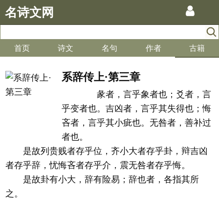
名诗文网
首页
诗文
名句
作者
古籍
系辞传上·第三章
彖者，言乎象者也；爻者，言
乎变者也。吉凶者，言乎其失得也；悔
吝者，言乎其小疵也。无咎者，善补过
者也。
是故列贵贱者存乎位，齐小大者存乎卦，辩吉凶
者存乎辞，忧悔吝者存乎介，震无咎者存乎悔。
是故卦有小大，辞有险易；辞也者，各指其所
之。