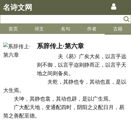
名诗文网
首页
诗文
名句
作者
古籍
系辞传上·第六章
夫《易》广矣大矣，以言乎远
则不御，以言乎迩则静而正，以言乎天
地之间则备矣。
夫乾，其静也专，其动也直，是以
大生焉。
夫坤，其静也翕，其动也辟，是以广生焉。
广大配天地，变通配四时，阴阳之义配日月，易
简之善配至德。